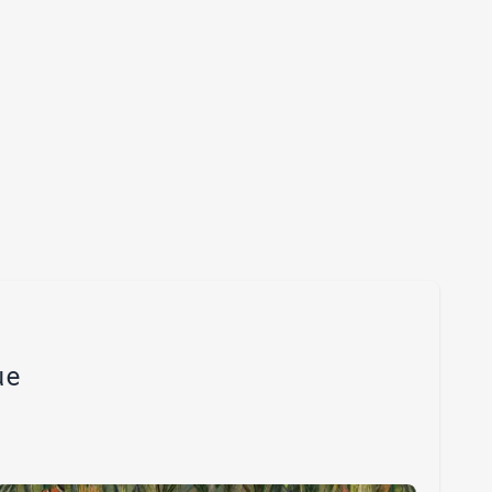
Subrayar enlaces
Fuente legible
Restablecer
ue