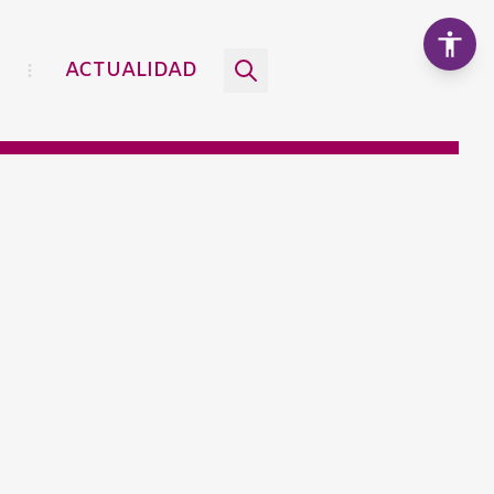
ACTUALIDAD
Aumentar texto
100%
Disminuir texto
Escala de grises
Alto contraste
Contraste negativo
Fondo claro