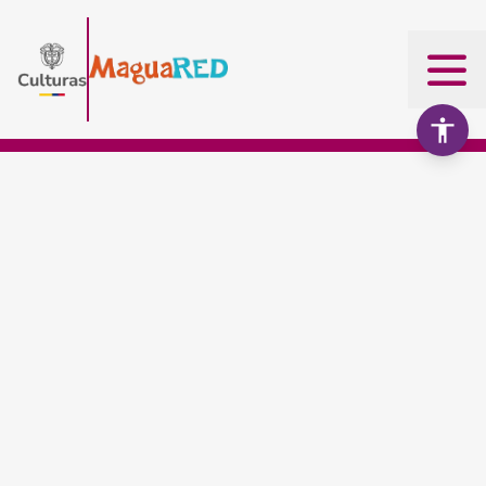
Aumentar texto
100%
Disminuir texto
Escala de grises
Alto contraste