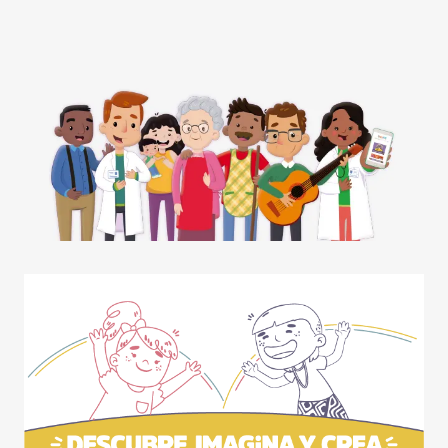
Contraste negativo
Fondo claro
Subrayar enlaces
Fuente legible
Restablecer