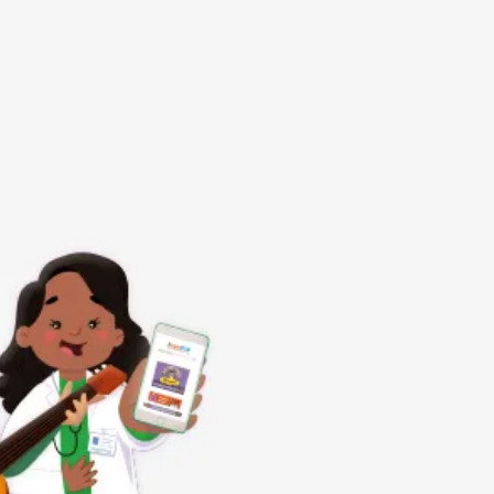
Subrayar enlaces
Fuente legible
Restablecer