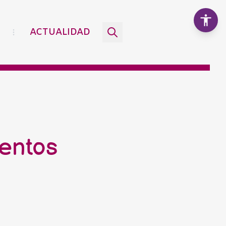
ACTUALIDAD
Aumentar texto
100%
Disminuir texto
uentos
Escala de grises
Alto contraste
Contraste negativo
Fondo claro