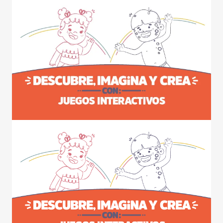
Contraste negativo
Fondo claro
Subrayar enlaces
Fuente legible
Restablecer