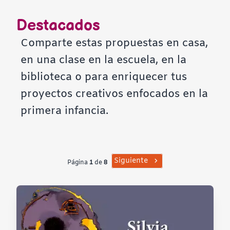
Contraste negativo
Destacados
Fondo claro
Comparte estas propuestas en casa,
en una clase en la escuela, en la
Subrayar enlaces
biblioteca o para enriquecer tus
proyectos creativos enfocados en la
Fuente legible
primera infancia.
Restablecer
Siguiente
Página
1
de
8