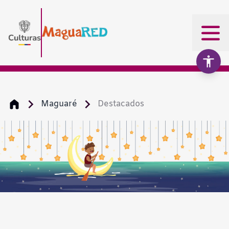
Maguaré
Destacados
Aumentar texto
100%
Disminuir texto
Escala de grises
Alto contraste