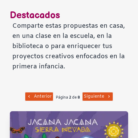
Contraste negativo
Destacados
Fondo claro
Comparte estas propuestas en casa,
en una clase en la escuela, en la
Subrayar enlaces
biblioteca o para enriquecer tus
proyectos creativos enfocados en la
Fuente legible
primera infancia.
Restablecer
Anterior
Siguiente
Página
2
de
8