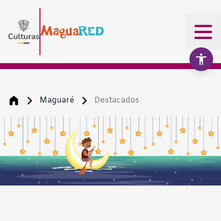
Maguaré
Destacados
Aumentar texto
100%
Disminuir texto
Escala de grises
Alto contraste