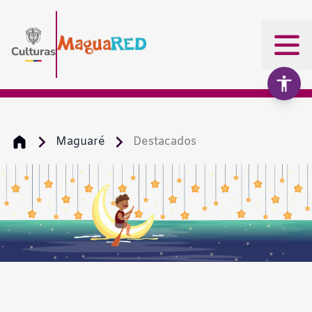
Maguaré
Destacados
Aumentar texto
100%
Disminuir texto
Escala de grises
Alto contraste