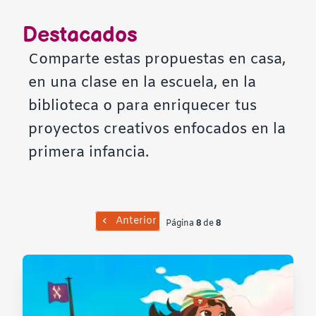
Contraste negativo
Destacados
Fondo claro
Comparte estas propuestas en casa,
en una clase en la escuela, en la
Subrayar enlaces
biblioteca o para enriquecer tus
proyectos creativos enfocados en la
Fuente legible
primera infancia.
Restablecer
Anterior
Página
8
de
8