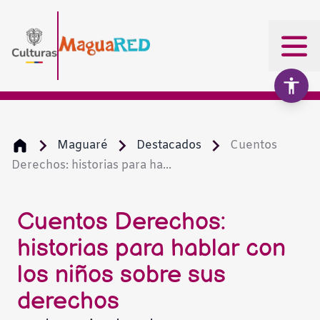
Maguaré
Destacados
Cuentos
Derechos: historias para ha...
Aumentar texto
100%
Disminuir texto
Cuentos Derechos:
historias para hablar con
Escala de grises
los niños sobre sus
derechos
Alto contraste