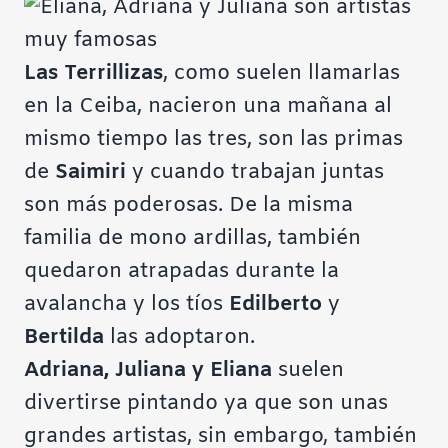
Contraste negativo
Las Terrillizas
, como suelen llamarlas
Fondo claro
en la Ceiba, nacieron una mañana al
mismo tiempo las tres, son las primas
Subrayar enlaces
de
Saimiri
y cuando trabajan juntas
Fuente legible
son más poderosas. De la misma
familia de mono ardillas, también
Restablecer
quedaron atrapadas durante la
avalancha y los tíos
Edilberto
y
Bertilda
las adoptaron.
Adriana, Juliana y Eliana
suelen
divertirse pintando ya que son unas
grandes artistas, sin embargo, también