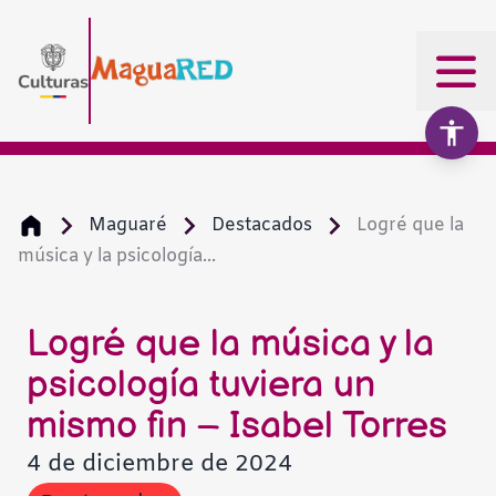
Maguaré
Destacados
Logré que la
música y la psicología...
Aumentar texto
100%
Disminuir texto
Logré que la música y la
psicología tuviera un
Escala de grises
mismo fin – Isabel Torres
4 de diciembre de 2024
Alto contraste