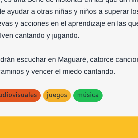
n de ayudar a otras niñas y niños a superar l
vas y acciones en el aprendizaje en las qu
elven cantando y jugando.
odrán
escuchar en Maguaré
, catorce canci
 caminos y vencer el miedo cantando.
udiovisuales
juegos
música