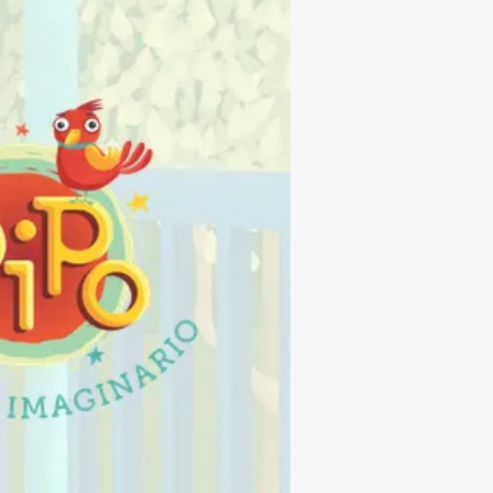
Subrayar enlaces
Fuente legible
Restablecer