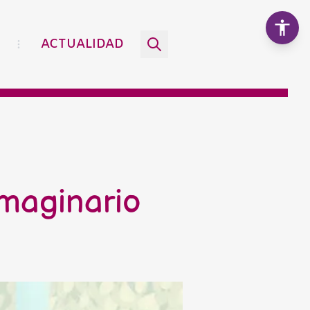
ACTUALIDAD
Aumentar texto
100%
Disminuir texto
imaginario
Escala de grises
Alto contraste
Contraste negativo
Fondo claro