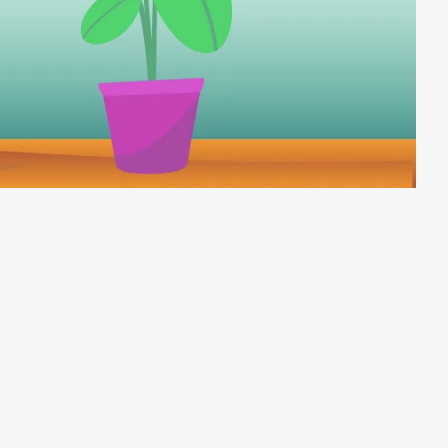
Subrayar enlaces
Fuente legible
Restablecer