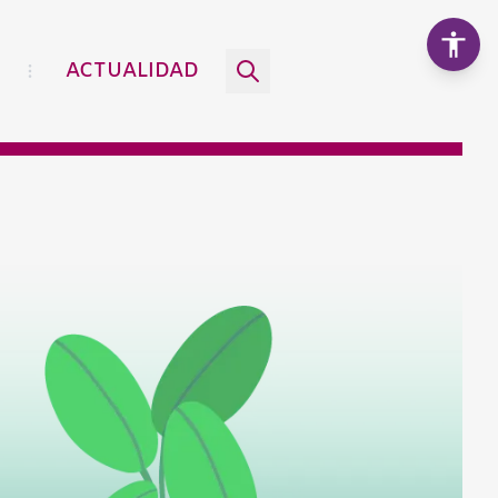
ACTUALIDAD
Aumentar texto
100%
Disminuir texto
Escala de grises
Alto contraste
Contraste negativo
Fondo claro