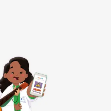
Subrayar enlaces
Fuente legible
Restablecer