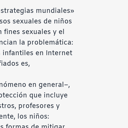
 estrategias mundiales»
usos sexuales de niños
fines sexuales y el
ncian la problemática:
nfantiles en Internet
iados es,
fenómeno en general–,
otección que incluye
stros, profesores y
nte, los niños:
as formas de mitigar