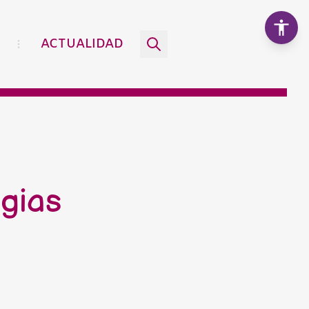
ACTUALIDAD
Aumentar texto
100%
Disminuir texto
egias
Escala de grises
Alto contraste
Contraste negativo
Fondo claro