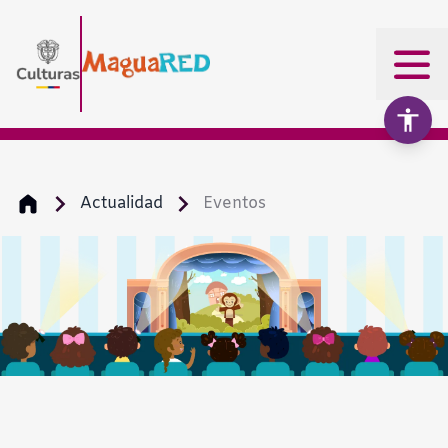
Actualidad
Eventos
Aumentar texto
100%
Disminuir texto
Escala de grises
Alto contraste