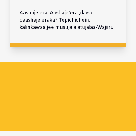
Aashaje’era, Aashaje’era ¿kasa
paashaje’eraka? Tepichichein,
kalinkawaa jee müsüja’a atüjalaa-Wajiirü