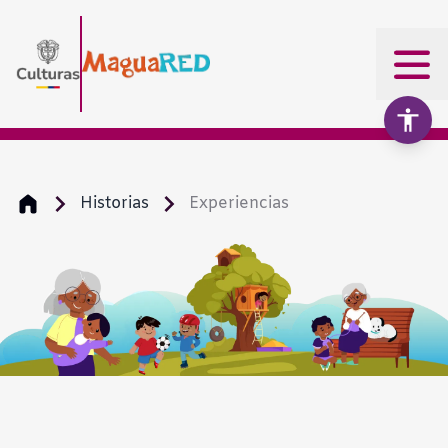
Historias
Experiencias
Aumentar texto
100%
Disminuir texto
Escala de grises
Alto contraste