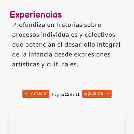
Contraste negativo
Experiencias
Fondo claro
Profundiza en historias sobre
procesos individuales y colectivos
Subrayar enlaces
que potencian el desarrollo integral
de la infancia desde expresiones
Fuente legible
artísticas y culturales.
Restablecer
Anterior
Siguiente
Página
11
de
21