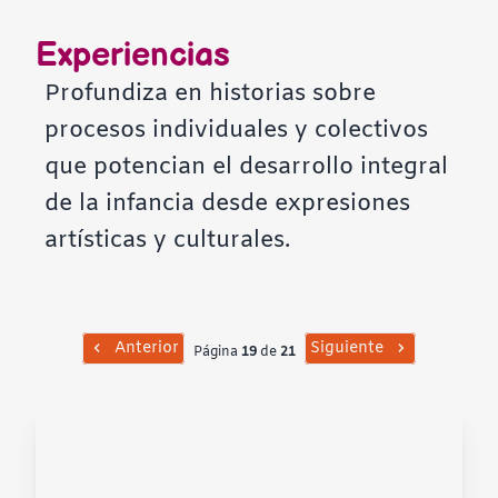
Contraste negativo
Experiencias
Fondo claro
Profundiza en historias sobre
procesos individuales y colectivos
Subrayar enlaces
que potencian el desarrollo integral
de la infancia desde expresiones
Fuente legible
artísticas y culturales.
Restablecer
Anterior
Siguiente
Página
19
de
21