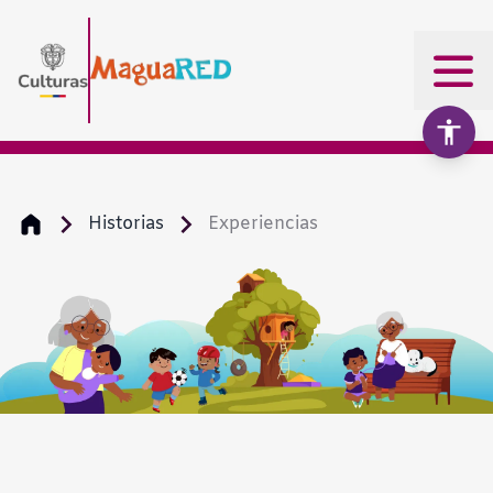
Historias
Experiencias
Aumentar texto
100%
Disminuir texto
Escala de grises
Alto contraste