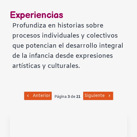
Contraste negativo
Experiencias
Fondo claro
Profundiza en historias sobre
procesos individuales y colectivos
Subrayar enlaces
que potencian el desarrollo integral
de la infancia desde expresiones
Fuente legible
artísticas y culturales.
Restablecer
Anterior
Siguiente
Página
3
de
21