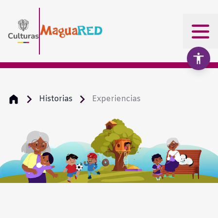
Historias
Experiencias
Aumentar texto
100%
Disminuir texto
Escala de grises
Alto contraste