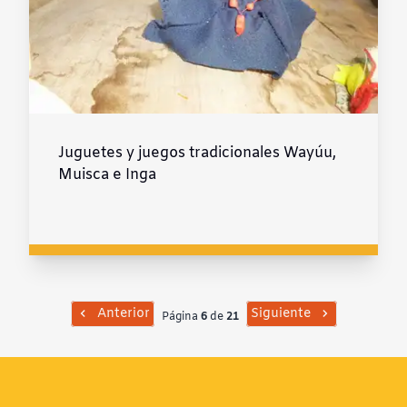
Juguetes y juegos tradicionales Wayúu,
Muisca e Inga
Anterior
Siguiente
Página
6
de
21