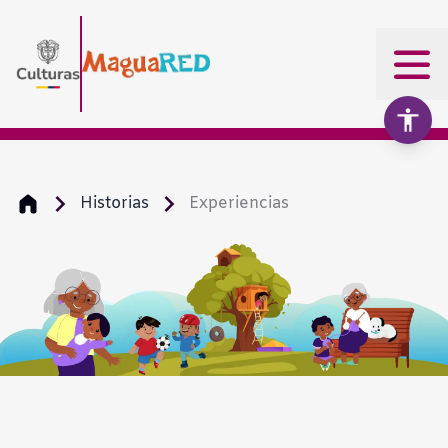
Historias
Experiencias
Aumentar texto
100%
Disminuir texto
Escala de grises
Alto contraste