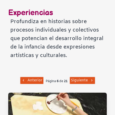
Contraste negativo
Experiencias
Fondo claro
Profundiza en historias sobre
procesos individuales y colectivos
Subrayar enlaces
que potencian el desarrollo integral
de la infancia desde expresiones
Fuente legible
artísticas y culturales.
Restablecer
Anterior
Siguiente
Página
6
de
21