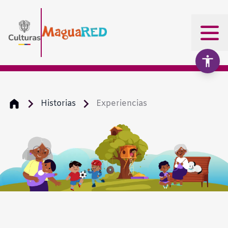
Historias
Experiencias
Aumentar texto
100%
Disminuir texto
Escala de grises
Alto contraste