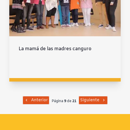
La mamá de las madres canguro
Anterior
Siguiente
Página
9
de
21