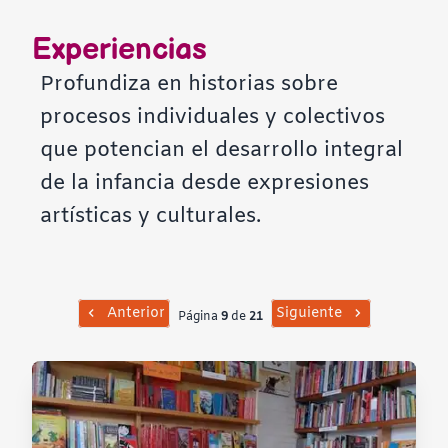
Contraste negativo
Experiencias
Fondo claro
Profundiza en historias sobre
procesos individuales y colectivos
Subrayar enlaces
que potencian el desarrollo integral
de la infancia desde expresiones
Fuente legible
artísticas y culturales.
Restablecer
Anterior
Siguiente
Página
9
de
21