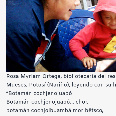
Rosa Myriam Ortega, bibliotecaria del re
Mueses, Potosí (Nariño), leyendo con su hi
“Botamán cochjenojuabó
Botamán cochjenojuabó… chor,
botamán cochjoibuambá mor bëtsco,