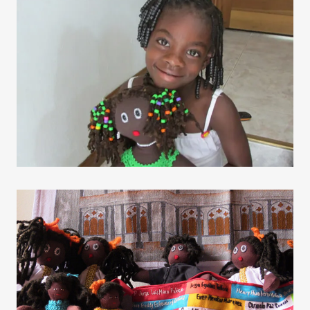
Contraste negativo
Fondo claro
Subrayar enlaces
Fuente legible
Restablecer