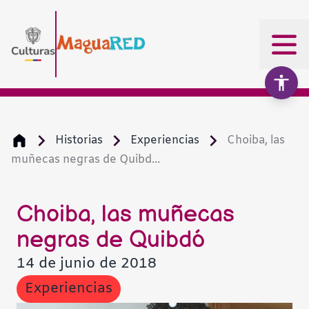
Historias
Experiencias
Choiba, las
muñecas negras de Quibd...
Aumentar texto
100%
Disminuir texto
Choiba, las muñecas
negras de Quibdó
Escala de grises
14 de junio de 2018
Experiencias
Alto contraste