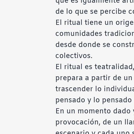
que es igualmente artí
de lo que se percibe co
El ritual tiene un orig
comunidades tradicione
desde donde se constru
colectivos.
El ritual es teatralida
prepara a partir de un
trascender lo individual
pensado y lo pensado a
En un momento dado y e
provocación, de un ll
escenario y cada uno s