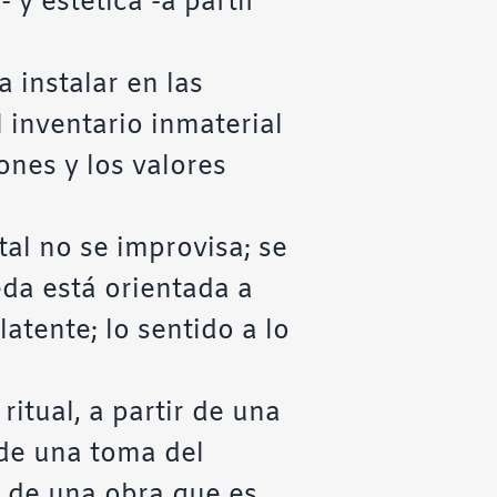
 y estética -a partir
a instalar en las
 inventario inmaterial
ones y los valores
tal no se improvisa; se
eda está orientada a
latente; lo sentido a lo
itual, a partir de una
ede una toma del
r de una obra que es