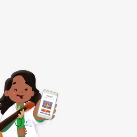
Subrayar enlaces
Fuente legible
Restablecer