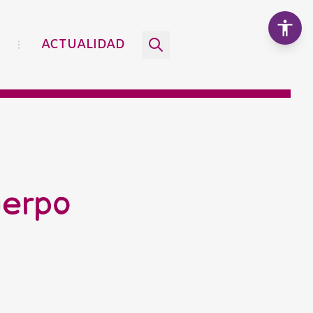
ACTUALIDAD
Aumentar texto
100%
Disminuir texto
uerpo
Escala de grises
Alto contraste
Contraste negativo
Fondo claro