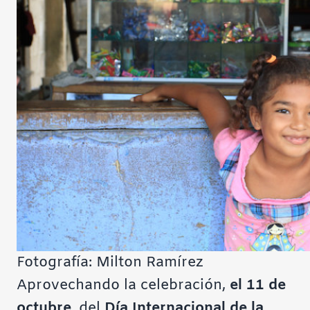
Fotografía: Milton Ramírez
Aprovechando la celebración,
el 11 de
octubre
, del
Día Internacional de la