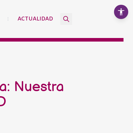
ACTUALIDAD
Aumentar texto
100%
Disminuir texto
ra: Nuestra
Escala de grises
D
Alto contraste
Contraste negativo
Fondo claro