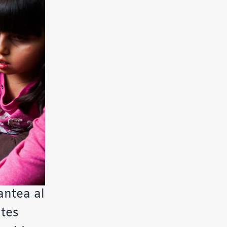
antea al
ntes