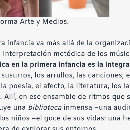
forma Arte y Medios.
a infancia va más allá de la organizac
a interpretación metódica de los músic
ca en la primera infancia es la integr
s susurros, los arrullos, las canciones, 
la poesía, el afecto, la literatura, los l
… Allí, en ese ensamble de ritmos que 
ruye una
biblioteca
inmensa –una audio
 los niños –el goce de sus vidas: una 
ra de explorar sus entornos.