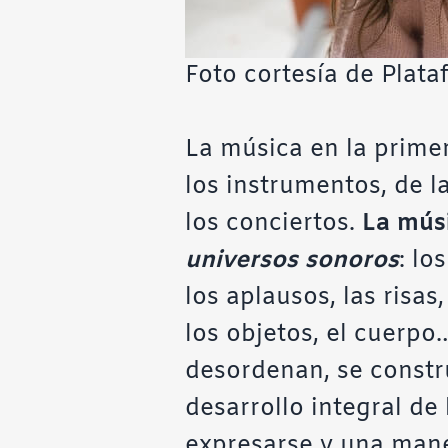
Foto cortesía de Plata
La música en la primer
los instrumentos, de l
los conciertos.
La músi
universos sonoros
: lo
los aplausos, las risas, 
los objetos, el cuerpo
desordenan, se const
desarrollo integral de
expresarse y una mane