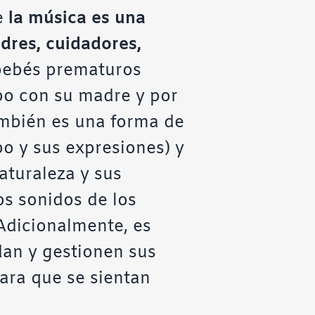
e
la música es una
adres, cuidadores,
 bebés prematuros
po con su madre y por
también es una forma de
po y sus expresiones) y
aturaleza y sus
los sonidos de los
 Adicionalmente, es
an y gestionen sus
para que se sientan