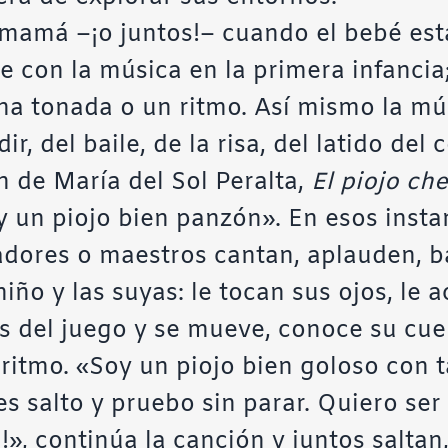
 mamá –¡o juntos!– cuando el bebé está
e con la música en la primera infancia
na tonada o un ritmo. Así mismo la mús
r, del baile, de la risa, del latido del
n de María del Sol Peralta,
El piojo che
y un piojo bien panzón». En esos insta
dadores o maestros cantan, aplauden, ba
iño y las suyas: le tocan sus ojos, le a
s del juego y se mueve, conoce su cuer
ritmo. «Soy un piojo bien goloso con 
s salto y pruebo sin parar. Quiero ser
á!», continúa la canción y juntos salta