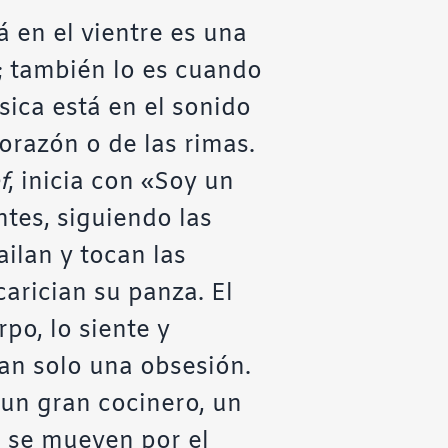
 en el vientre es una
; también lo es cuando
ica está en el sonido
 corazón o de las rimas.
f
, inicia con «Soy un
ntes, siguiendo las
ilan y tocan las
carician su panza. El
po, lo siente y
tan solo una obsesión.
 un gran cocinero, un
n, se mueven por el