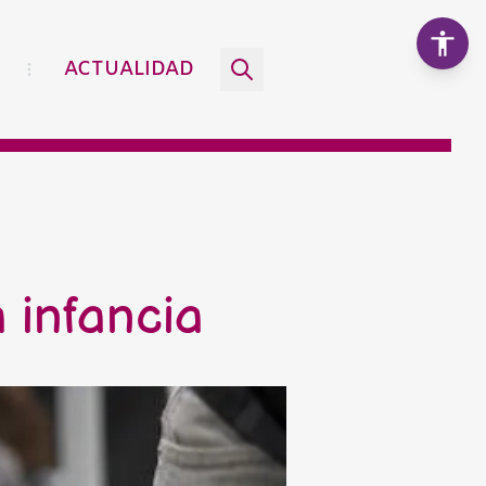
ACTUALIDAD
Aumentar texto
100%
Disminuir texto
 infancia
Escala de grises
Alto contraste
Contraste negativo
Fondo claro