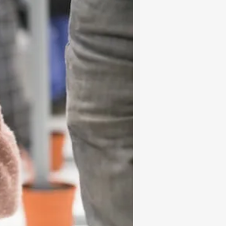
Subrayar enlaces
Fuente legible
Restablecer