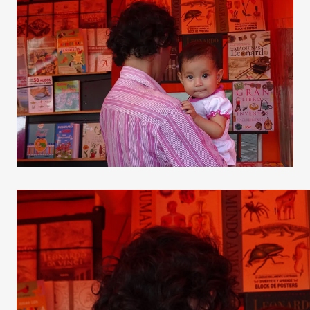
Contrast
Fondo cl
Subrayar
Fuente le
Restable