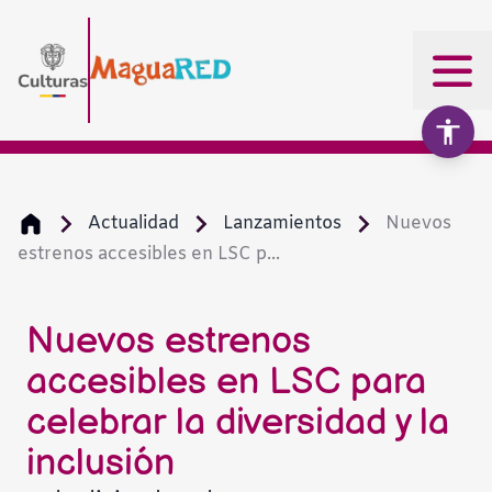
Actualidad
Lanzamientos
Nuevos
estrenos accesibles en LSC p...
Aumentar texto
100%
Disminuir texto
Nuevos estrenos
accesibles en LSC para
Escala de grises
celebrar la diversidad y la
inclusión
Alto contraste