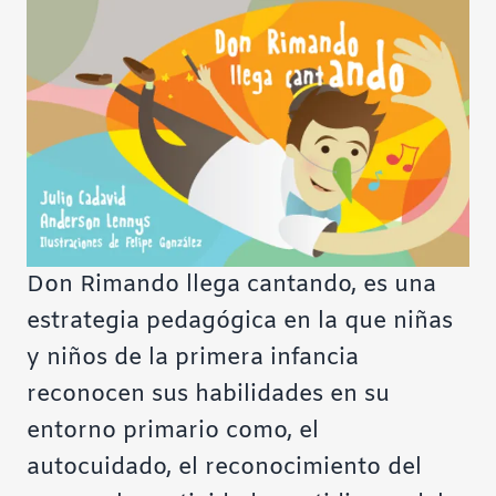
Contraste negativo
Fondo claro
Subrayar enlaces
Fuente legible
Don Rimando llega cantando, es una
Restablecer
estrategia pedagógica en la que niñas
y niños de la primera infancia
reconocen sus habilidades en su
entorno primario como, el
autocuidado, el reconocimiento del