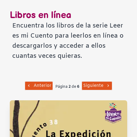
Contraste negativo
Libros en línea
Fondo claro
Encuentra los libros de la serie Leer
es mi Cuento para leerlos en línea o
Subrayar enlaces
descargarlos y acceder a ellos
cuantas veces quieras.
Fuente legible
Restablecer
Anterior
Siguiente
Página
2
de
6