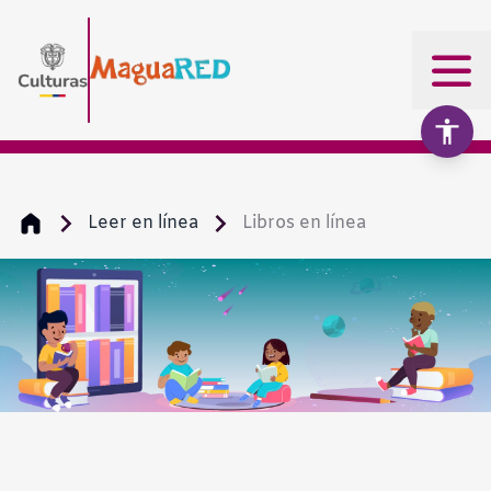
Leer en línea
Libros en línea
Aumentar texto
100%
Disminuir texto
Escala de grises
Alto contraste