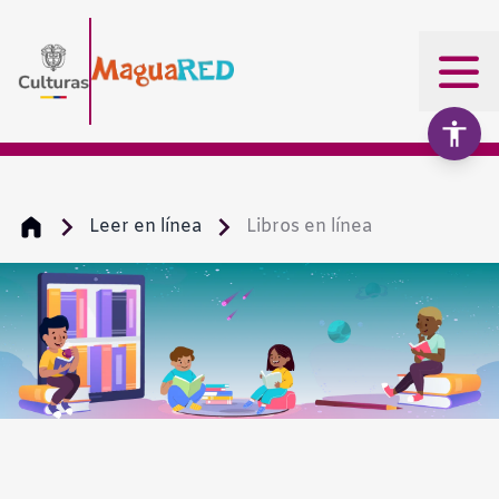
Leer en línea
Libros en línea
Aumentar texto
100%
Disminuir texto
Escala de grises
Alto contraste