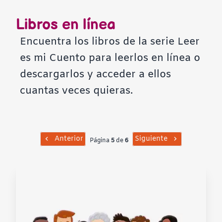
Contraste negativo
Libros en línea
Fondo claro
Encuentra los libros de la serie Leer
es mi Cuento para leerlos en línea o
Subrayar enlaces
descargarlos y acceder a ellos
cuantas veces quieras.
Fuente legible
Restablecer
Anterior
Siguiente
Página
5
de
6