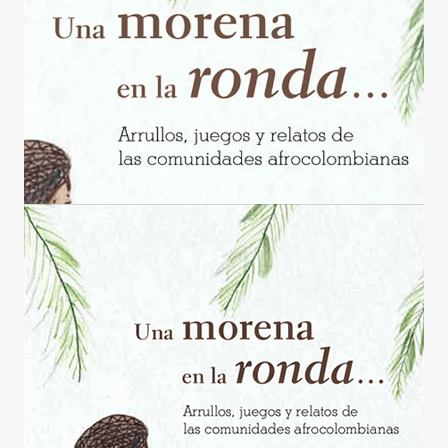
Contraste negativo
Fondo claro
Subrayar enlaces
Fuente legible
Restablecer