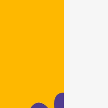
Subrayar enlaces
Fuente legible
Restablecer