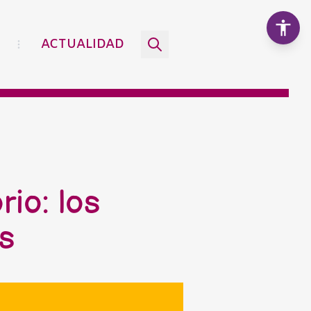
ACTUALIDAD
Aumentar texto
100%
Disminuir texto
rio: los
Escala de grises
s
Alto contraste
Contraste negativo
Fondo claro