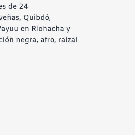
es de 24
veñas, Quibdó,
Wayuu en Riohacha y
ón negra, afro, raizal