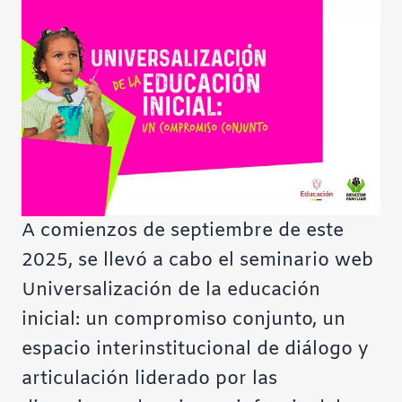
Contraste negativo
Fondo claro
Subrayar enlaces
Fuente legible
A comienzos de septiembre de este
Restablecer
2025, se llevó a cabo el seminario web
Universalización de la educación
inicial: un compromiso conjunto, un
espacio interinstitucional de diálogo y
articulación liderado por las