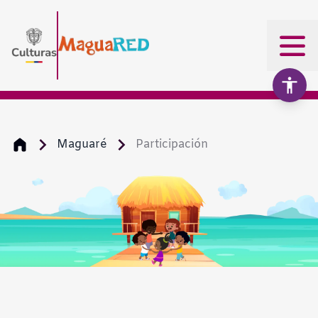
Maguaré
Participación
Aumentar texto
100%
Disminuir texto
Escala de grises
Alto contraste