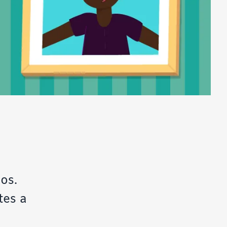
Subrayar enlaces
Fuente legible
Restablecer
os.
tes a