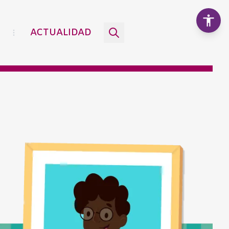
ACTUALIDAD
Aumentar texto
100%
Disminuir texto
Escala de grises
Alto contraste
Contraste negativo
Fondo claro