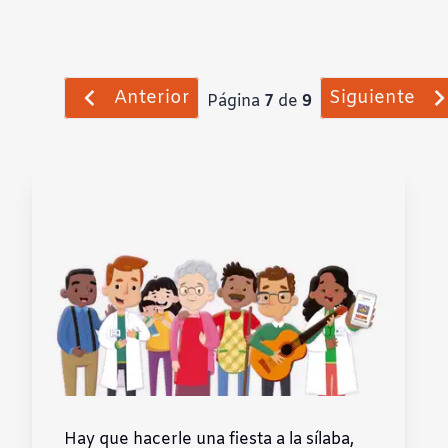
Anterior
Siguiente
Página
7
de
9
Hay que hacerle una fiesta a la sílaba,