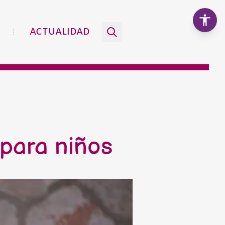
ACTUALIDAD
Aumentar texto
100%
Disminuir texto
s para niños
Escala de grises
Alto contraste
Contraste negativo
Fondo claro