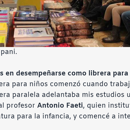
pani.
és en desempeñarse como librera para
rera para niños comenzó cuando traba
nera paralela adelantaba mis estudios 
al profesor
Antonio Faeti
, quien instit
ratura para la infancia, y comencé a in