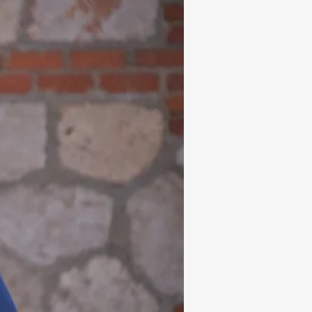
Subrayar enlaces
Fuente legible
Restablecer