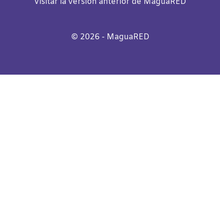
Visitar la versión anterior de MaguaRED
©️
2026
- MaguaRED