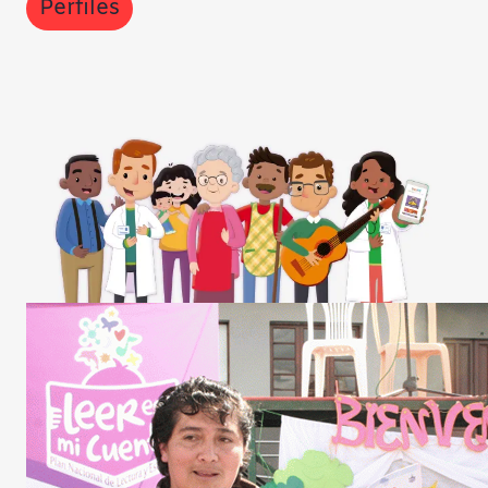
Perfiles
Contraste negativ
Fondo claro
Subrayar enlaces
Fuente legible
Restablecer