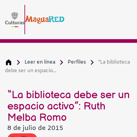
Leer en línea
Perfiles
“La biblioteca
debe ser un espacio...
Aumentar texto
Disminuir texto
“La biblioteca debe ser un
espacio activo”: Ruth
Escala de grises
Melba Romo
8 de julio de 2015
Alto contraste