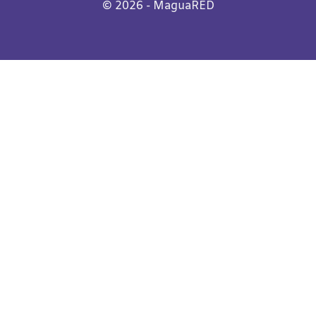
©️
2026
- MaguaRED