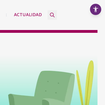
ACTUALIDAD
Aumentar texto
100%
Disminuir texto
Escala de grises
Alto contraste
Contraste negativo
Fondo claro