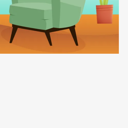
Subrayar enlaces
Fuente legible
Restablecer