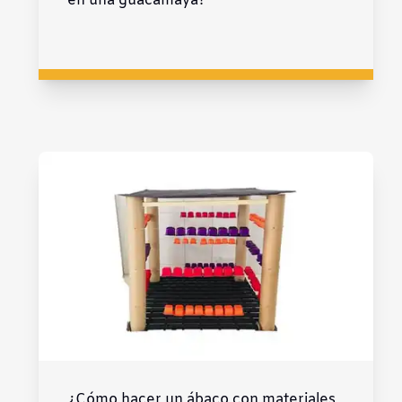
en una guacamaya?
¿Cómo hacer un ábaco con materiales