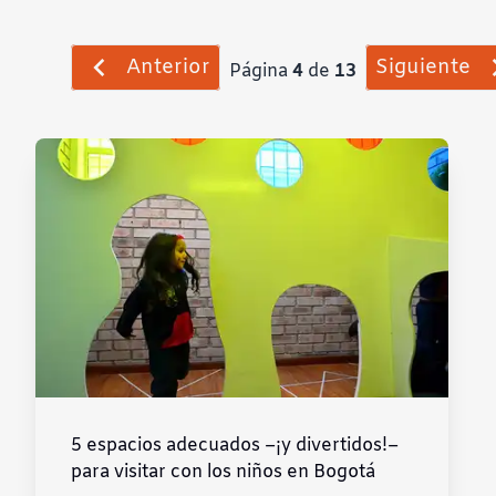
Anterior
Siguiente
Página
4
de
13
5 espacios adecuados –¡y divertidos!–
para visitar con los niños en Bogotá