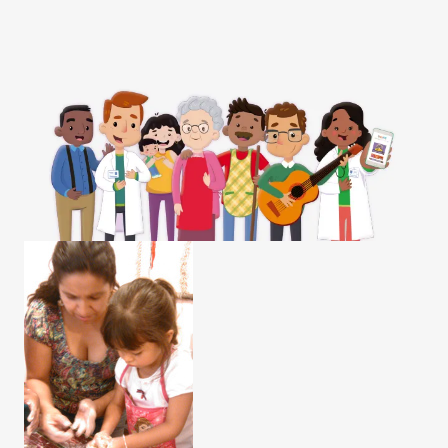
Contraste negativo
Fondo claro
Subrayar enlaces
Fuente legible
Restablecer