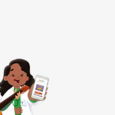
Subrayar enlaces
Fuente legible
Restablecer