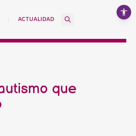
ACTUALIDAD
Aumentar texto
100%
Disminuir texto
 autismo que
Escala de grises
o
Alto contraste
Contraste negativo
Fondo claro