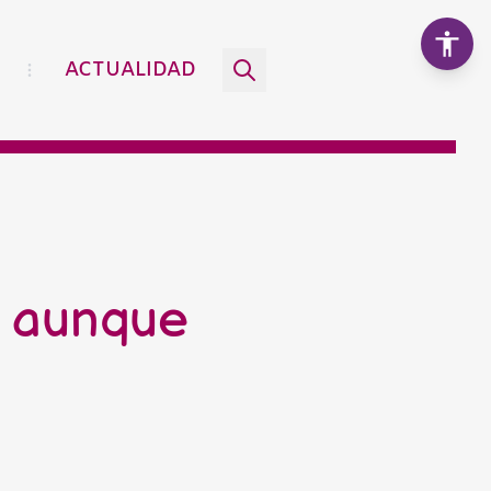
ACTUALIDAD
Aumentar texto
100%
Disminuir texto
, aunque
Escala de grises
Alto contraste
Contraste negativo
Fondo claro