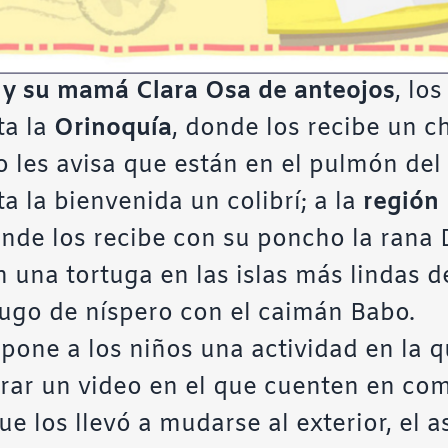
í y su mamá Clara Osa de anteojos
, lo
ta la
Orinoquía
, donde los recibe un ch
o les avisa que están en el pulmón del
ta la bienvenida un colibrí; a la
región 
nde los recibe con su poncho la rana D
n una tortuga en las islas más lindas d
ugo de níspero con el caimán Babo.
propone a los niños una actividad en la 
orar un video en el que cuenten en co
que los llevó a mudarse al exterior, el 