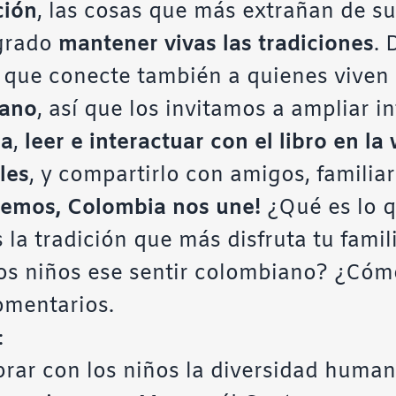
ción
, las cosas que más extrañan de su
grado
mantener vivas las tradiciones
. 
 que conecte también a quienes vive
iano
, así que los invitamos a ampliar 
ra
,
leer e interactuar con el libro en l
les
, y compartirlo con amigos, familiar
temos, Colombia nos une!
¿Qué es lo q
la tradición que más disfruta tu famil
los niños ese sentir colombiano? ¿Cóm
omentarios.
:
ebrar con los niños la diversidad huma