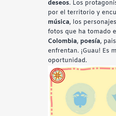
deseos
. Los protagon
por el territorio y en
música
, los personaje
fotos que ha tomado e
Colombia
,
poesía
, pai
enfrentan. ¡Guau! Es 
oportunidad.