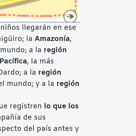
s niños llegarán en ese
igüiro; la
Amazonía
,
 mundo; a la
región
Pacífica
, la más
ardo; a la
región
el mundo; y a la
región
que registren
lo que los
mpañía de sus
aspecto del país antes y