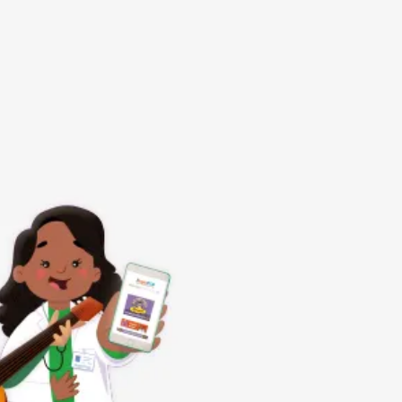
Subrayar enlaces
Fuente legible
Restablecer