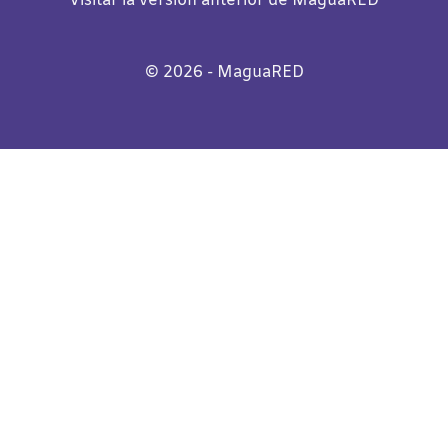
Visitar la versión anterior de MaguaRED
©️
2026
- MaguaRED