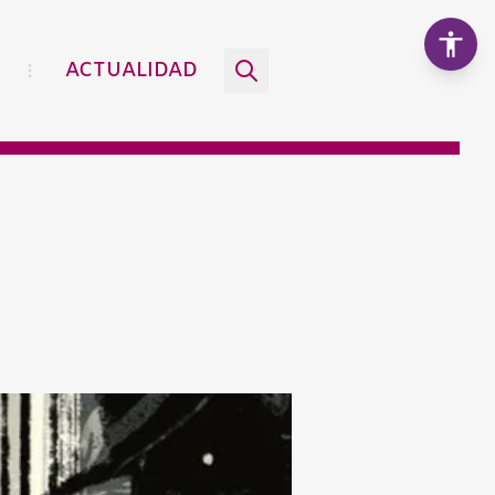
ACTUALIDAD
Aumentar texto
100%
Disminuir texto
Escala de grises
Alto contraste
Contraste negativo
Fondo claro