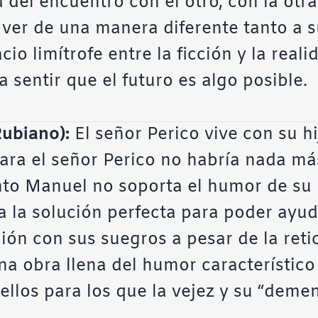
d del encuentro con el otro, con la otr
 ver de una manera diferente tanto a 
io limítrofe entre la ficción y la reali
a sentir que el futuro es algo posible.
Rubiano):
El señor Perico vive con su h
 Para el señor Perico no habría nada 
anto Manuel no soporta el humor de su 
a la solución perfecta para poder ayu
nión con sus suegros a pesar de la reti
na obra llena del humor característico
ellos para los que la vejez y su “deme