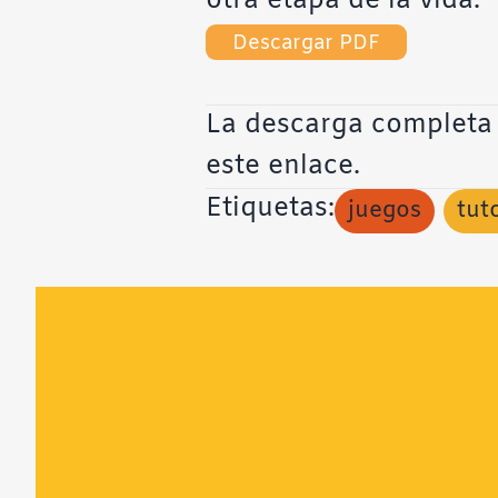
otra etapa de la vida.
Descargar PDF
La descarga completa d
este enlace
.
Etiquetas:
juegos
tut