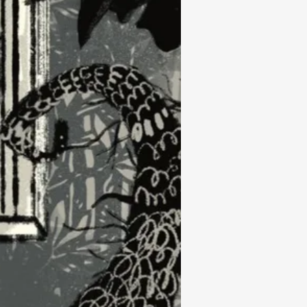
Subrayar enlaces
Fuente legible
Restablecer