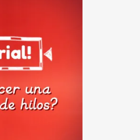
Subrayar enlaces
Fuente legible
Restablecer