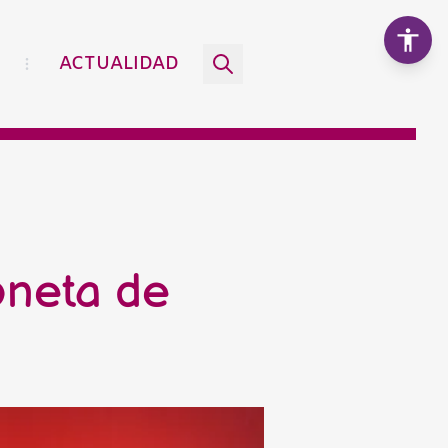
ACTUALIDAD
Aumentar texto
100%
Disminuir texto
oneta de
Escala de grises
Alto contraste
Contraste negativo
Fondo claro