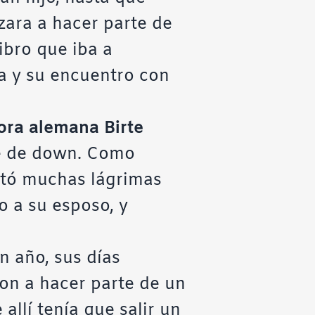
zara a hacer parte de
ibro que iba a
ia y su encuentro con
tora alemana Birte
me de down. Como
sató muchas lágrimas
o a su esposo, y
un año, sus días
ron a hacer parte de un
allí tenía que salir un