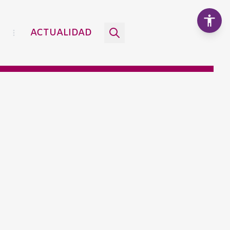
ACTUALIDAD
Aumentar texto
100%
Disminuir texto
Escala de grises
Alto contraste
Contraste negativo
Fondo claro