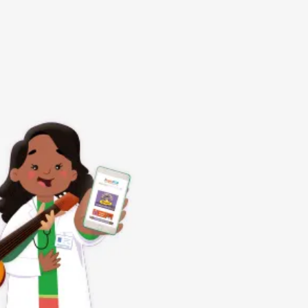
Subrayar enlaces
Fuente legible
Restablecer