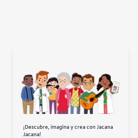
Subrayar enlaces
Fuente legible
Restablecer
¡Descubre, imagina y crea con Jacana
Jacana!