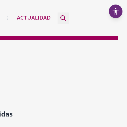
ACTUALIDAD
Aumentar texto
100%
Disminuir texto
Escala de grises
Alto contraste
Contraste negativo
idas
Fondo claro