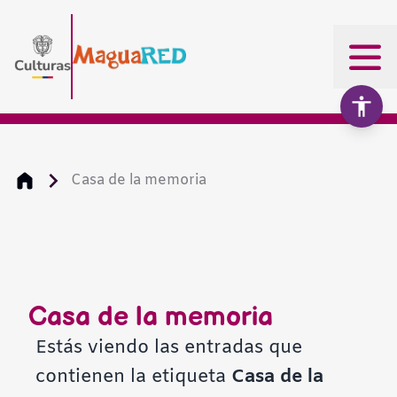
Casa de la memoria
Aumentar texto
100%
Disminuir texto
Casa de la memoria
Escala de grises
Estás viendo las entradas que
contienen la etiqueta
Casa de la
Alto contraste