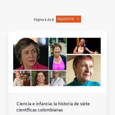
Contraste negativo
Fondo claro
Siguiente
Página
1
de
5
Subrayar enlaces
Fuente legible
Restablecer
Ciencia e infancia: la historia de siete
científicas colombianas